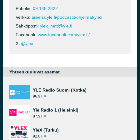
Puhelin:
09 148 2822
Verkko:
areena.yle.fi/podcastit/ohjelmat/ylex
Sähköposti:
ylex_netti@yle.fi
Facebook:
www.facebook.com/ylex.fi/
X:
@ylex
Yhteenkuuluvat asemat
YLE Radio Suomi (Kotka)
96.9 FM
Yle Radio 1 (Helsinki)
87.9 FM
YleX (Turku)
92.6 FM