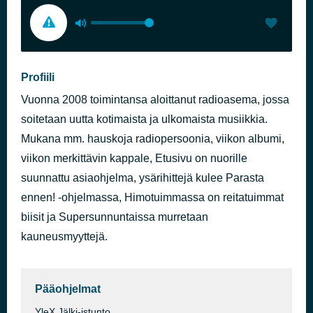
Profiili
Vuonna 2008 toimintansa aloittanut radioasema, jossa
soitetaan uutta kotimaista ja ulkomaista musiikkia.
Mukana mm. hauskoja radiopersoonia, viikon albumi,
viikon merkittävin kappale, Etusivu on nuorille
suunnattu asiaohjelma, ysärihittejä kulee Parasta
ennen! -ohjelmassa, Himotuimmassa on reitatuimmat
biisit ja Supersunnuntaissa murretaan
kauneusmyyttejä.
Pääohjelmat
YleX Jälki-istunto