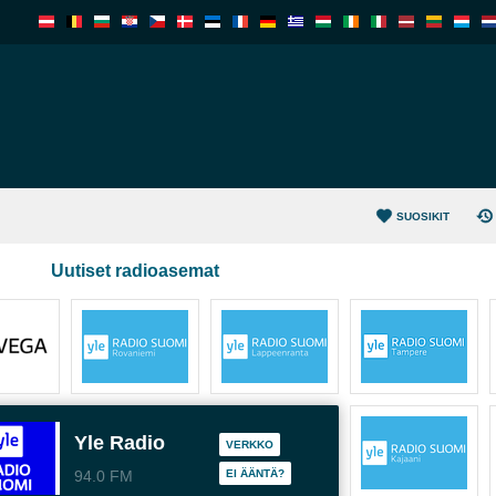
SUOSIKIT
Uutiset radioasemat
Yle Radio
VERKKO
94.0 FM
EI ÄÄNTÄ?