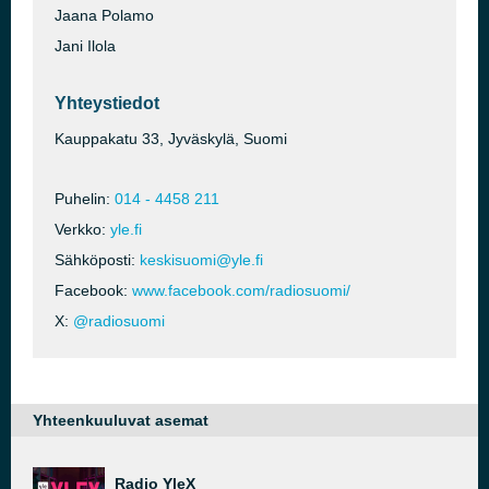
Jaana Polamo
Jani Ilola
Yhteystiedot
Kauppakatu 33, Jyväskylä, Suomi
Puhelin:
014 - 4458 211
Verkko:
yle.fi
Sähköposti:
keskisuomi@yle.fi
Facebook:
www.facebook.com/radiosuomi/
X:
@radiosuomi
Yhteenkuuluvat asemat
Radio YleX