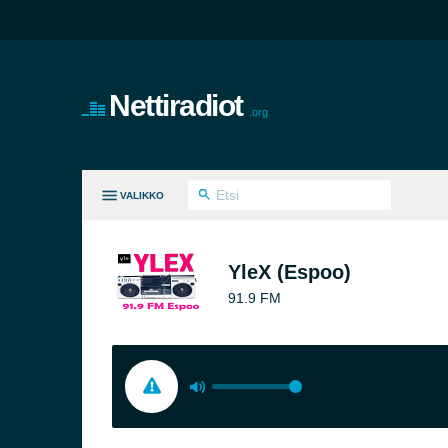
Nettiradiot
.org
VALIKKO
KKI GENRES
YleX (Espoo)
91.9 FM