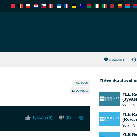
SUOSIKIT
Yhteenkuuluvat a
VERKKO
EI ÄÄNTÄ?
YLE Ra
(Jyväs
99.3 FM
YLE Ra
Tykkää (
0
)
(
0
)
(Rovan
96.7 FM
YLE Ra