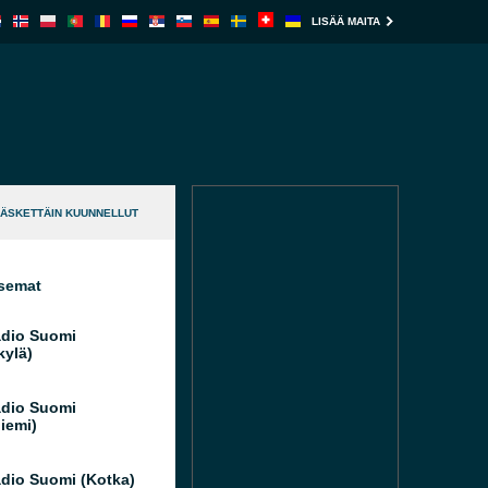
LISÄÄ MAITA
ÄSKETTÄIN KUUNNELLUT
semat
dio Suomi
kylä)
dio Suomi
iemi)
dio Suomi (Kotka)