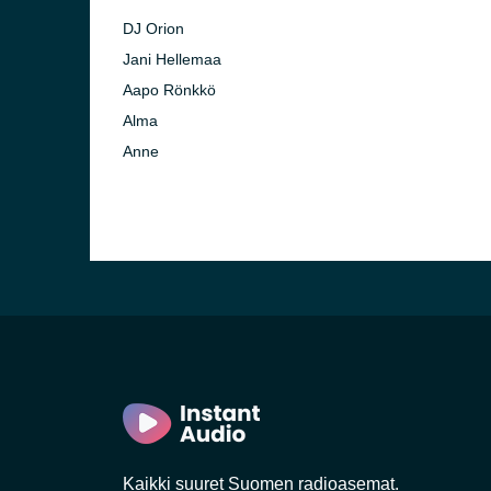
DJ Orion
Jani Hellemaa
Aapo Rönkkö
Alma
Anne
inki)
na)
Kaikki suuret Suomen radioasemat.