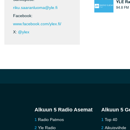
YLE Ra
riku.saaranluoma@yle.fi
94.8 FM
Facebook:
www.facebook.com/ylex.fi/
X:
@ylex
Alkuun 5 Radio Asemat
Alkuun 5 G
Radio Patmos
Top 40
Yle Radio
Aikuisviihde