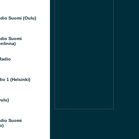
dio Suomi (Oulu)
dio Suomi
nlinna)
Radio
io 1 (Helsinki)
Oulu)
dio Suomi
o)