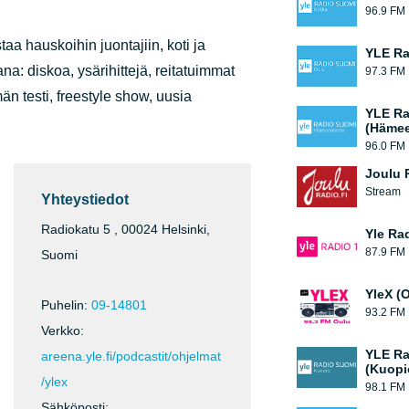
96.9 FM
aa hauskoihin juontajiin, koti ja
YLE Ra
: diskoa, ysärihittejä, reitatuimmat
97.3 FM
män testi, freestyle show, uusia
YLE Ra
(Hämee
96.0 FM
Joulu 
Stream
Yhteystiedot
Radiokatu 5 , 00024 Helsinki,
Yle Rad
87.9 FM
Suomi
YleX (
Puhelin:
09-14801
93.2 FM
Verkko:
YLE Ra
areena.yle.fi/podcastit/ohjelmat
(Kuopi
/ylex
98.1 FM
Sähköposti: