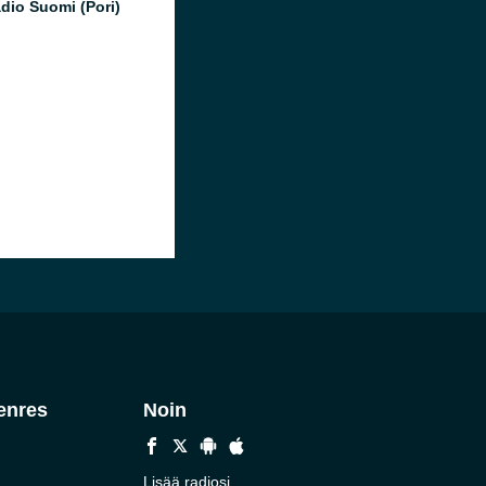
dio Suomi (Pori)
enres
Noin
Lisää radiosi