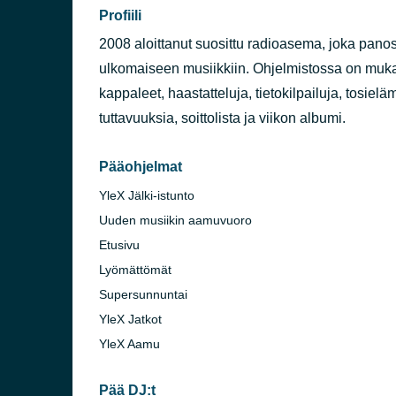
Profiili
2008 aloittanut suosittu radioasema, joka panost
ulkomaiseen musiikkiin. Ohjelmistossa on mukana
kappaleet, haastatteluja, tietokilpailuja, tosielä
tuttavuuksia, soittolista ja viikon albumi.
Pääohjelmat
YleX Jälki-istunto
Uuden musiikin aamuvuoro
Etusivu
Lyömättömät
Supersunnuntai
YleX Jatkot
YleX Aamu
Pää DJ:t