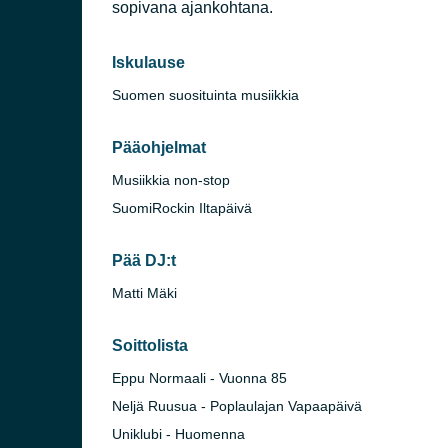
sopivana ajankohtana.
Iskulause
Suomen suosituinta musiikkia
Pääohjelmat
Musiikkia non-stop
SuomiRockin Iltapäivä
inki)
Pää DJ:t
Matti Mäki
Soittolista
Eppu Normaali - Vuonna 85
Neljä Ruusua - Poplaulajan Vapaapäivä
na)
Uniklubi - Huomenna