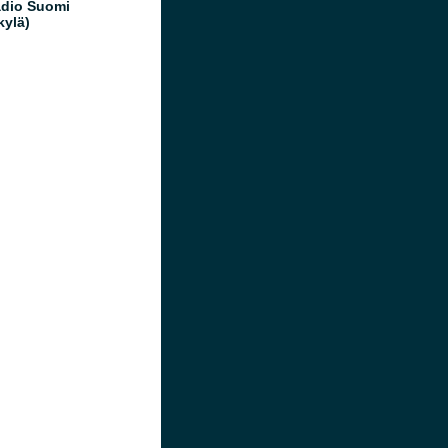
dio Suomi
kylä)