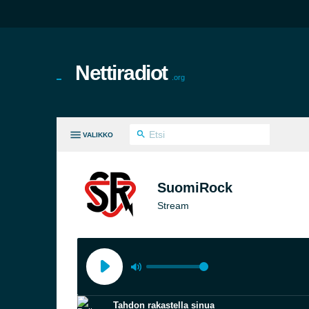
Nettiradiot
.org
VALIKKO
KKI GENRES
SuomiRock
Stream
Tahdon rakastella sinua