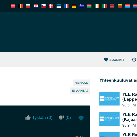
SUOSIKIT
Yhteenkuuluvat a
VERKKO
EI ÄÄNTÄ?
YLE Ra
(Lappe
98.5 FM
YLE Ra
Tykkää (
0
)
(
0
)
(Kajaan
98.9 FM
YLE Ra