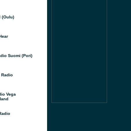
 (Oulu)
Hear
dio Suomi (Pori)
 Radio
dio Vega
land
Radio