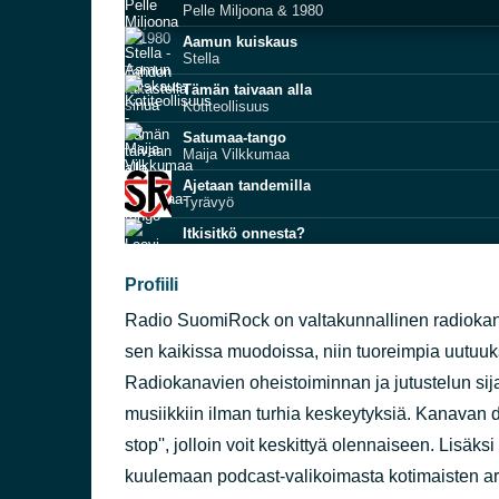
Pelle Miljoona & 1980
Aamun kuiskaus
Stella
Tämän taivaan alla
Kotiteollisuus
Satumaa-tango
Maija Vilkkumaa
Ajetaan tandemilla
Tyrävyö
Itkisitkö onnesta?
Leevi and the Leavings
Hyvää yötä ja huomenta
Profiili
Don Huonot
Radio SuomiRock on valtakunnallinen radiokan
Meitä odotellaan mullan alla
YUP
sen kaikissa muodoissa, niin tuoreimpia uutuuk
Hölmö rakkaus
Radiokanavien oheistoiminnan ja jutustelun si
Scandinavian Music Group
musiikkiin ilman turhia keskeytyksiä. Kanavan 
Tahdotko mut tosiaan
Popeda
stop'', jolloin voit keskittyä olennaiseen. Lisäk
kuulemaan podcast-valikoimasta kotimaisten artis