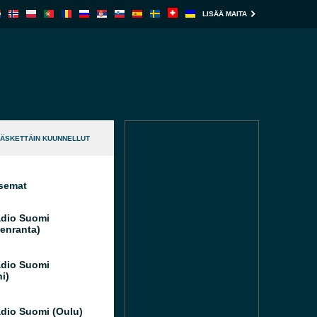
LISÄÄ MAITA
ÄSKETTÄIN KUUNNELLUT
semat
dio Suomi
enranta)
dio Suomi
i)
dio Suomi (Oulu)