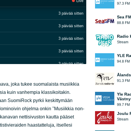
Live
97.3 FM
3 päivää sitten
Sea FM
88.8 FM
3 päivää sitten
Radio 
3 päivää sitten
Stream
3 päivää sitten
YLE Ra
94.8 FM
3 päivää sitten
Ålands
3 päivää sitten
91.3 FM
ava, joka tukee suomalaista musiikkia
3 päivää sitten
sia kuin vanhempia klassikoitakin.
Yle Ra
Västny
jaan SuomiRock pyrkii keskittymään
3 päivää sitten
99.7 FM
dominoivin ohjelma onkin ''Musiikkia non-
Joulu 
3 päivää sitten
si kanavan nettisivuston kautta pääset
Stream
tivieraiden haastatteluja, itsellesi