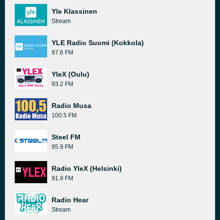
Yle Klassinen
Stream
YLE Radio Suomi (Kokkola)
97.6 FM
YleX (Oulu)
93.2 FM
Radio Musa
100.5 FM
Steel FM
95.9 FM
Radio YleX (Helsinki)
91.9 FM
Radio Hear
Stream