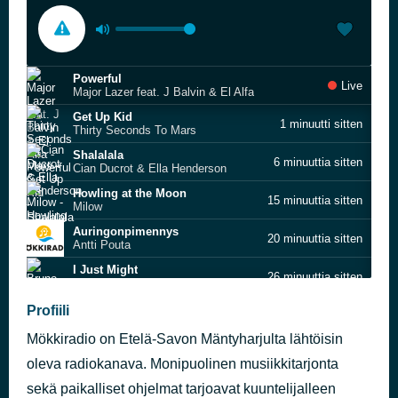
Powerful
Live
Major Lazer feat. J Balvin & El Alfa
Get Up Kid
1 minuutti sitten
Thirty Seconds To Mars
Shalalala
6 minuuttia sitten
Cian Ducrot & Ella Henderson
Howling at the Moon
15 minuuttia sitten
Milow
Auringonpimennys
20 minuuttia sitten
Antti Pouta
I Just Might
26 minuuttia sitten
Bruno Mars
Yhen elämän juttu
Profiili
31 minuuttia sitten
Anna Abreu
Mökkiradio on Etelä-Savon Mäntyharjulta lähtöisin
Sing It With Me
35 minuuttia sitten
JP Cooper
oleva radiokanava. Monipuolinen musiikkitarjonta
Vodka Cranberry
sekä paikalliset ohjelmat tarjoavat kuuntelijalleen
40 minuuttia sitten
Conan Gray