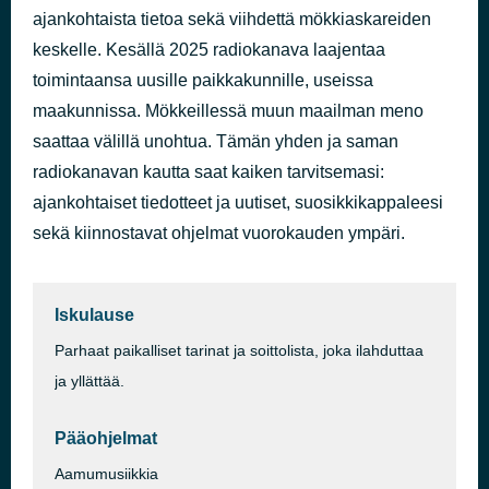
ajankohtaista tietoa sekä viihdettä mökkiaskareiden
Olen vain ihminen
45 minuuttia sitten
Janne Laurila ja Tuhlaajapojat
keskelle. Kesällä 2025 radiokanava laajentaa
toimintaansa uusille paikkakunnille, useissa
maakunnissa. Mökkeillessä muun maailman meno
saattaa välillä unohtua. Tämän yhden ja saman
radiokanavan kautta saat kaiken tarvitsemasi:
ajankohtaiset tiedotteet ja uutiset, suosikkikappaleesi
sekä kiinnostavat ohjelmat vuorokauden ympäri.
Iskulause
Parhaat paikalliset tarinat ja soittolista, joka ilahduttaa
ja yllättää.
Pääohjelmat
Aamumusiikkia