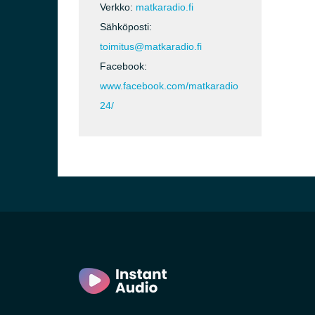
Verkko:
matkaradio.fi
Sähköposti:
toimitus@matkaradio.fi
Facebook:
www.facebook.com/matkaradio
24/
inki)
na)