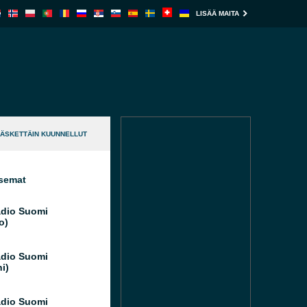
LISÄÄ MAITA
ÄSKETTÄIN KUUNNELLUT
semat
dio Suomi
o)
dio Suomi
i)
dio Suomi