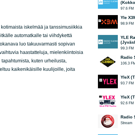
(Kokko
97.6 FM
Yle X3M
98.9 FM
kotimaista iskelmää ja tanssimusiikkia
tkälle automatkalle tai viihdykettä
YLE Ra
(Jyväs
iokanava luo takuuvarmasti sopivan
99.3 FM
ihtuvia haastatteluja, mielenkiintoisia
Radio 
tapahtumista, kuten urheilusta,
106.3 F
tuu kaikenikäisille kuulijoille, joita
YleX (
93.7 FM
YleX (
92.6 FM
Radio 
Stream