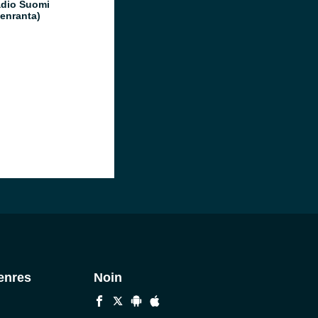
dio Suomi
enranta)
enres
Noin