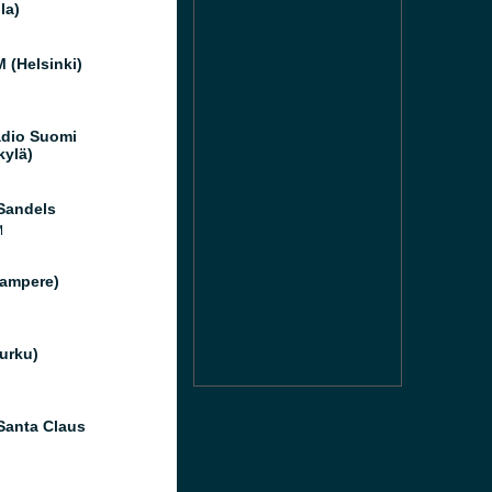
la)
 (Helsinki)
dio Suomi
kylä)
Sandels
M
Tampere)
Turku)
Santa Claus