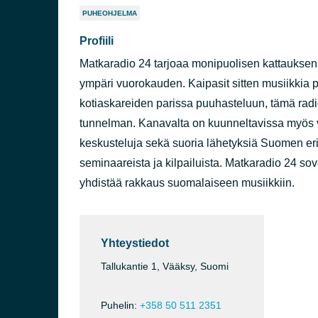
PUHEOHJELMA
Profiili
Matkaradio 24 tarjoaa monipuolisen kattauksen 
ympäri vuorokauden. Kaipasit sitten musiikkia pi
kotiaskareiden parissa puuhasteluun, tämä rad
tunnelman. Kanavalta on kuunneltavissa myös va
keskusteluja sekä suoria lähetyksiä Suomen eri 
seminaareista ja kilpailuista. Matkaradio 24 sovel
yhdistää rakkaus suomalaiseen musiikkiin.
Yhteystiedot
Tallukantie 1, Vääksy, Suomi
Puhelin:
+358 50 511 2351