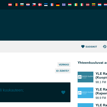
SUOSIKIT
Yhteenkuuluvat a
VERKKO
EI ÄÄNTÄ?
YLE Ra
(Kuopi
98.1 FM
YLE Ra
yli kuukauteen;
(Kajaan
98.9 FM
Tykkää (
0
)
(
0
)
YLE Ra