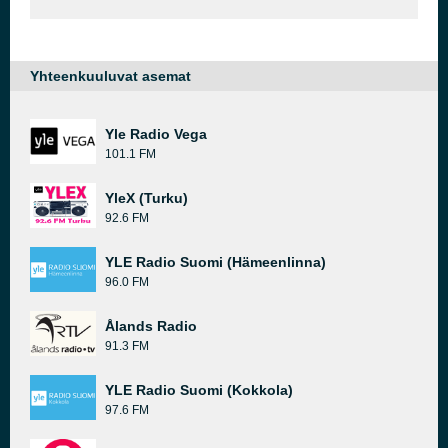
Yhteenkuuluvat asemat
Yle Radio Vega
101.1 FM
YleX (Turku)
92.6 FM
YLE Radio Suomi (Hämeenlinna)
96.0 FM
Ålands Radio
91.3 FM
YLE Radio Suomi (Kokkola)
97.6 FM