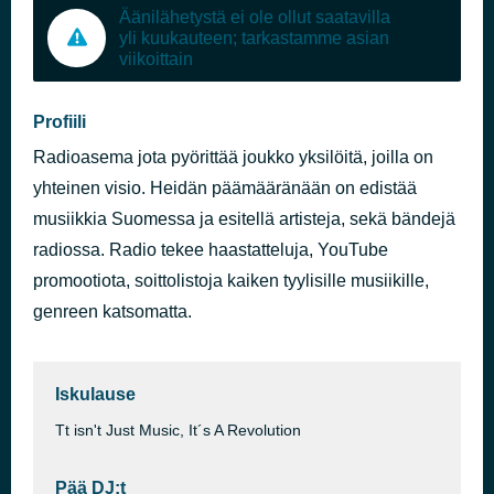
Äänilähetystä ei ole ollut saatavilla
yli kuukauteen; tarkastamme asian
viikoittain
Profiili
Radioasema jota pyörittää joukko yksilöitä, joilla on
yhteinen visio. Heidän päämääränään on edistää
musiikkia Suomessa ja esitellä artisteja, sekä bändejä
radiossa. Radio tekee haastatteluja, YouTube
promootiota, soittolistoja kaiken tyylisille musiikille,
genreen katsomatta.
Iskulause
Tt isn't Just Music, It´s A Revolution
Pää DJ:t